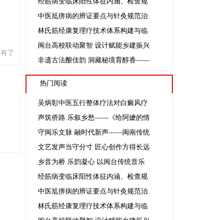
经筋病变临床阳性体征内涵、检查规
中医尪痹病的辨证要点与针灸规范治
林氏筋经康复理疗技术体系构建与临
闽台高校联动聚智 设计赋能乡建振兴
没有了
非遗古法酿佳韵 洞藏秘境育醇香——
热门阅读
吴炳彰中医五行整体疗法对白癜风疗
声筑侨路 乐叙乡愁——《给阿嬷的情
守闽乐文脉 融时代新声——闽南传统
文艺发声当守分寸 匠心创作方得长远
乡音为桥 乐韵凝心 以闽台传统音乐
经筋病变临床阳性体征内涵、检查规
中医尪痹病的辨证要点与针灸规范治
林氏筋经康复理疗技术体系构建与临