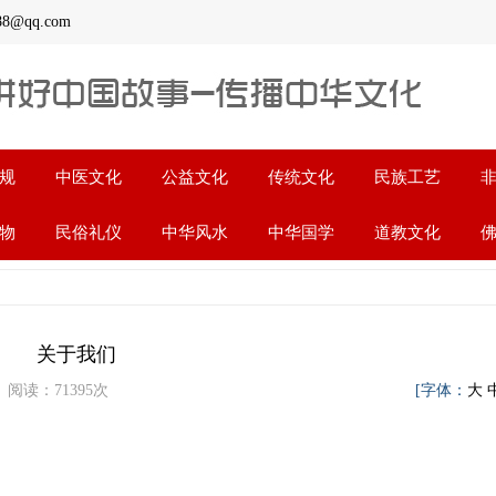
qq.com
规
中医文化
公益文化
传统文化
民族工艺
物
民俗礼仪
中华风水
中华国学
道教文化
关于我们
部 阅读：
71395
次
[字体：
大