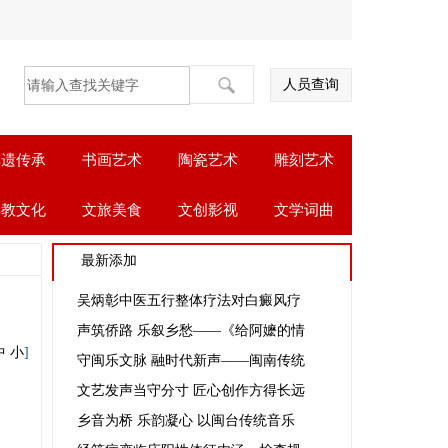
人员查询
非遗传承
书画艺术
陶瓷艺术
雕刻艺术
佛教文化
文旅美食
文创影视
文学词曲
最新添加
吴炳彰中医五行整体疗法对白癜风疗
声筑侨路 乐叙乡愁——《给阿嬷的情
中
小
]
守闽乐文脉 融时代新声——闽南传统
文艺发声当守分寸 匠心创作方得长远
乡音为桥 乐韵凝心 以闽台传统音乐