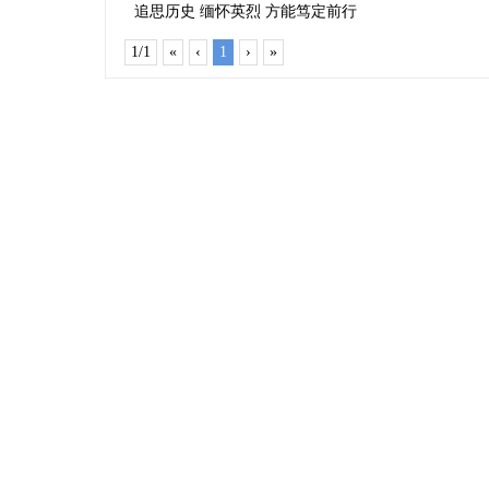
追思历史 缅怀英烈 方能笃定前行
1/1
«
‹
1
›
»