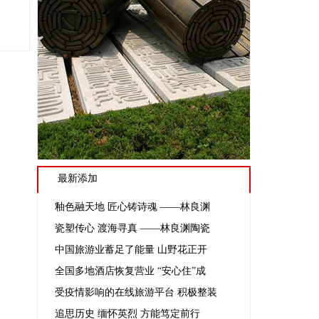
-04-05
最新添加
釉色融天地 匠心铸诗魂 ——林良渊
瓷塑传心 渡海寻真 ——林良渊陶瓷
中国旅游业蓄足了能量 山野花正开
全国多地酒店恢复营业 “安心住”成
受疫情影响的在线旅游平台 积极整装
追思历史 缅怀英烈 方能笃定前行