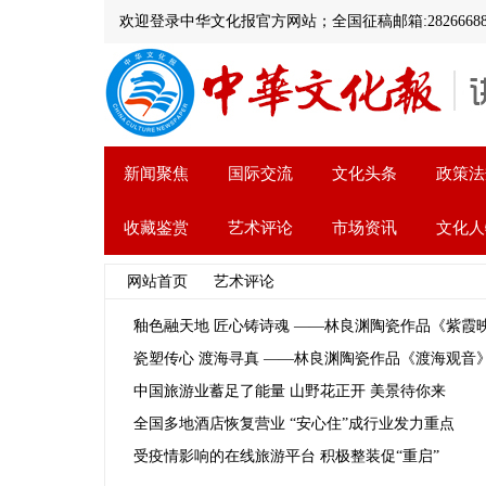
欢迎登录中华文化报官方网站；全国征稿邮箱:282666888@
新闻聚焦
国际交流
文化头条
政策法
收藏鉴赏
艺术评论
市场资讯
文化人
网站首页
>>
艺术评论
>> 文章列表
釉色融天地 匠心铸诗魂 ——林良渊陶瓷作品《紫霞
瓷塑传心 渡海寻真 ——林良渊陶瓷作品《渡海观音
中国旅游业蓄足了能量 山野花正开 美景待你来
全国多地酒店恢复营业 “安心住”成行业发力重点
受疫情影响的在线旅游平台 积极整装促“重启”