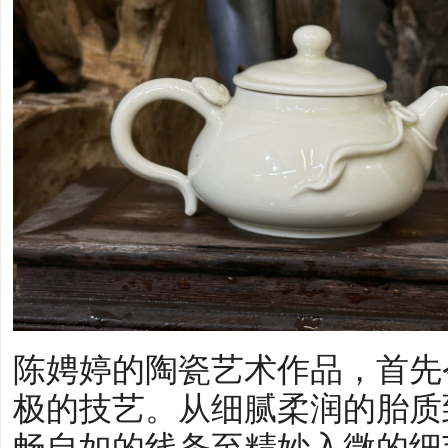
陈娉婷的陶瓷艺术作品，首先
极的技艺。从细腻柔润的胎质
畅自如的线条至精妙入微的细