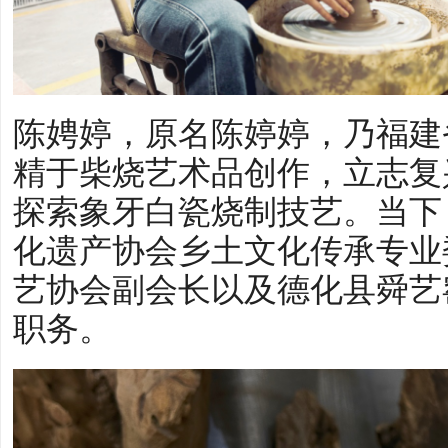
陈娉婷，原名陈婷婷，乃福建
精于柴烧艺术品创作，立志复
探索象牙白瓷烧制技艺。当下
化遗产协会乡土文化传承专业
艺协会副会长以及德化县舜艺
职务。