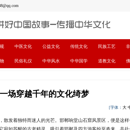
qq.com
规
中医文化
公益文化
传统文化
民族工艺
物
民俗礼仪
中华风水
中华国学
道教文化
一场穿越千年的文化绮梦
江
[字体：
大
，散发着独特而迷人的光芒。邯郸响堂山石窟风景区，便是这样
它宛如苏醒的古老精灵，吸引着邯郸及四方游客纷至沓来，共赴