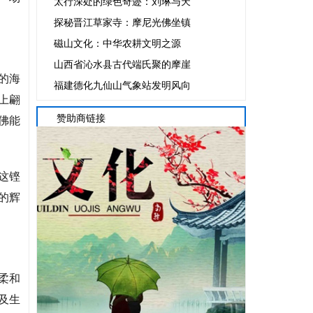
太行深处的绿色奇迹：刘琳与天
探秘晋江草家寺：摩尼光佛坐镇
磁山文化：中华农耕文明之源
山西省沁水县古代端氏聚的摩崖
的海
福建德化九仙山气象站发明风向
上翩
赞助商链接
佛能
这铿
的辉
柔和
及生