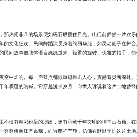
，那热闹非凡的场景便如磁石般攫住目光。山门前俨然一片欢乐
年的文化狂欢。民间舞蹈演员身着绚丽华服，如灵动仙子在舞台
的民间故事借肢体语言娓娓道来。轻盈的旋转、优雅的抬手，仿
夜空中炸响。每一声鼓点都似重锤敲击人心，震撼着灵魂深处。
千年底蕴的呐喊。它穿越漫长岁月，向世人诉说着这片土地曾经
里不仅有精彩纷呈的演出，更有承载千年文明的响堂山石窟。在
一尊尊佛像庄严肃穆，面容慈祥宁静，仿佛在默默守护这片土地