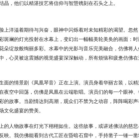
结晶，他们以精湛技艺将信仰与智慧镌刻在石头之上。
脸上洋溢着期待与兴奋，眼神中闪烁着对未知精彩的渴望。忽然
彩斑斓的灯光投射在水幕上，变幻出一幅幅美轮美奂的画面：时
花朵绽放般绚丽多彩。水幕中的光影与音乐完美融合，仿佛将人
中，心灵被这震撼的视觉盛宴深深触动，所有烦恼和疲惫仿佛在
生面的情景剧《凤凰琴音》正在上演。演员身着华丽古装，以精
在夜空中回荡，仿佛是凤凰在云端歌唱。演员们的每一个眼神、
彩的故事。当剧情达到高潮，观众们不禁为之动容，阵阵喝彩声
场文化盛宴的赞美。
上的人物故事在灯光下栩栩如生。这些故事，或讲述佛法的慈悲
反映。我仿佛能看到古代工匠在昏暗石窟中，手持凿子一锤一凿