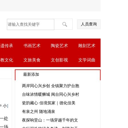
人员查询
非遗传承
书画艺术
陶瓷艺术
雕刻艺术
佛教文化
文旅美食
文创影视
文学词曲
最新添加
两岸同心兴乡创 全镇聚力护台胞
台味浓情暖狮城 闽台同心兴乡村
瓷韵藏心·佳境筑家｜德化佳美
中
小
]
有泉之州 随地涌泉
一处
夜探响堂山：一场穿越千年的文
一场