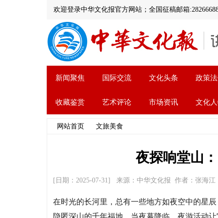
欢迎登录中华文化报官方网站；全国征稿邮箱:282666888@
新闻聚焦
国际交流
文化头条
政策法
收藏鉴赏
艺术评论
市场资讯
文化人
网站首页
>>
文旅美食
>> 文章内容
夜探响堂山：
[日期：2025-07-31] 来源：中华文化报 作者：张海
在时光的长河里，总有一些地方如夜空中的星辰
隐匿深山的千年福地。当夜幕降临，夜游活动让