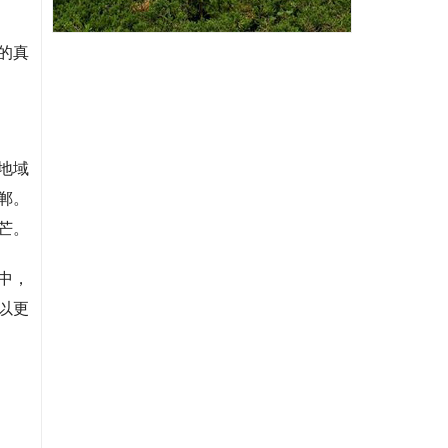
的真
地域
郸。
芒。
中，
以更