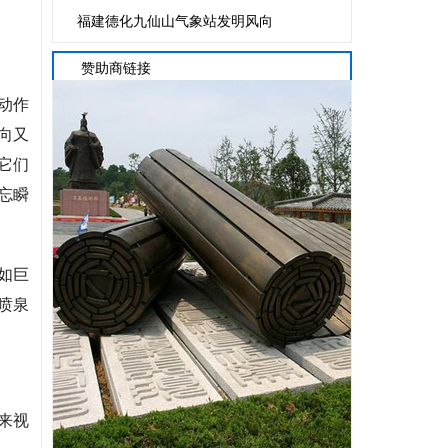
福建德化九仙山气象站发明风向
赞助商链接
动作
向又
它们
忘瞬
如巨
喷泉
来视