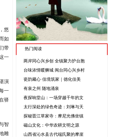
，悠
而如
们带
热门阅读
这一
两岸同心兴乡创 全镇聚力护台胞
台味浓情暖狮城 闽台同心兴乡村
瓷韵藏心·佳境筑家｜德化佳美
湛演
有泉之州 随地涌泉
每一
夜探响堂山：一场穿越千年的文
在驿
太行深处的绿色奇迹：刘琳与天
探秘晋江草家寺：摩尼光佛坐镇
与智
磁山文化：中华农耕文明之源
地雕
山西省沁水县古代端氏聚的摩崖