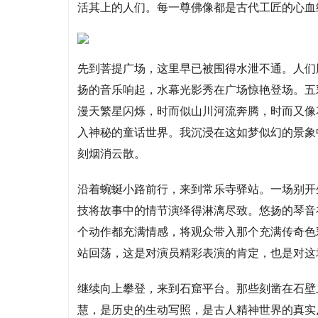
活其上的人们。每一尊佛像都是古代工匠的心血
先到菩提广场，这里早已被围得水泄不通。人们
扬的音乐响起，水幕光影秀在广场惊艳登场。五
漫天繁星闪烁，时而似山川河流奔腾，时而又像
入神秘的童话世界。我沉浸在这如梦似幻的景象
刻烟消云散。
沿着蜿蜒小路前行，来到常乐寺驿站。一场别开
技将故事中的情节演绎得淋漓尽致。悠扬的琴音
个动作都充满情感，将观众带入那个充满传奇色
站回荡，这是对演员精彩表演的肯定，也是对这
继续向上攀登，来到石窟平台。那些刻凿在石壁
慧，是历史的生动写照，是古人精神世界的真实