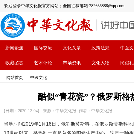
欢迎登录中华文化报官方网站；全国征稿邮箱:282666888@qq.com
新闻聚焦
国际交流
文化头条
政策法规
中医文
收藏鉴赏
艺术评论
市场资讯
文化人物
民俗礼
网站首页
>>
中医文化
>> 文章内容
酷似“青花瓷”？俄罗斯格
[日期：2020-12-04] 来源：中华文化报 作者：中华文化报
当地时间2019年1月16日，俄罗斯莫斯科，在俄罗斯莫斯
19世纪以来，格热利一直是著名的陶瓷生产中心，这是一种